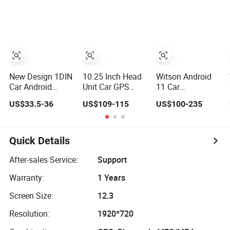
Radio Player
New Design 1DIN
10.25 Inch Head
Witson Android
Car Android
Unit Car GPS
11 Car
Touch Screen 9
Navigation
Navigation for
US$33.5-36
US$109-115
US$100-235
Inch GPS Radio
Wireless Apple
Volkswagen
Navigation
Carplay Android
Caravelle 6 T6.1
Auto for BMW X1
T6 2015-2020 Ai
F48 2016-2017
Voice Carplay
Quick Details
Nbt System
Navigation WiFi
GPS 2 DIN Auto
After-sales Service:
Support
Radio
Warranty:
1 Years
Screen Size:
12.3
Resolution:
1920*720