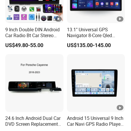
9 Inch Double DIN Android
13.1" Universal GPS
Car Radio Bt Car Stereo
Navigator 8-Core Qled
GPS Navigation FM USB
Touch Screen 2DIN Car
US$49.80-55.00
US$135.00-145.00
Auto Radio
Stereo Carplay Android
Auto Car Multimedia Player
24.6 Inch Android Dual Car
Android 15 Universal 9 Inch
DVD Screen Replacement
Car Navi GPS Radio Player
Upgrade Retrofit Include Co-
Touch Screen WiFi 360