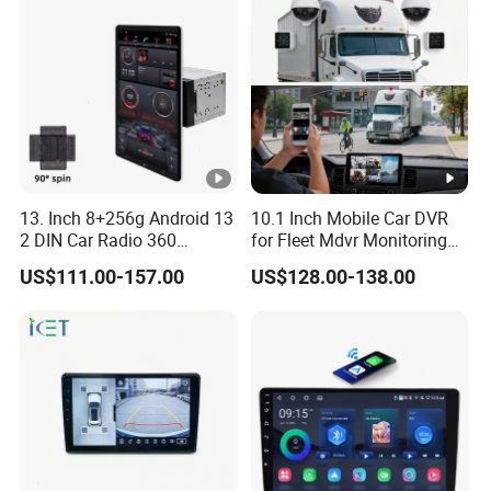
13. Inch 8+256g Android 13
10.1 Inch Mobile Car DVR
2 DIN Car Radio 360
for Fleet Mdvr Monitoring
Degrees Android Player
Solutions
US$111.00-157.00
US$128.00-138.00
Carplay DSP 2K Car
Android Screen