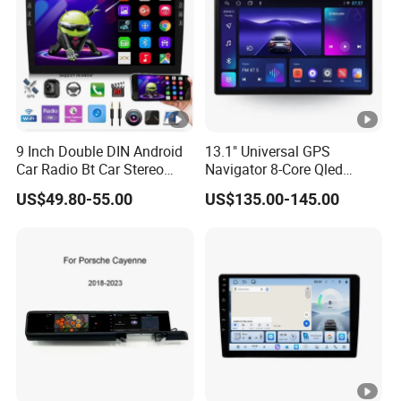
9 Inch Double DIN Android
13.1" Universal GPS
Car Radio Bt Car Stereo
Navigator 8-Core Qled
GPS Navigation FM USB
Touch Screen 2DIN Car
US$49.80-55.00
US$135.00-145.00
Auto Radio
Stereo Carplay Android
Auto Car Multimedia Player