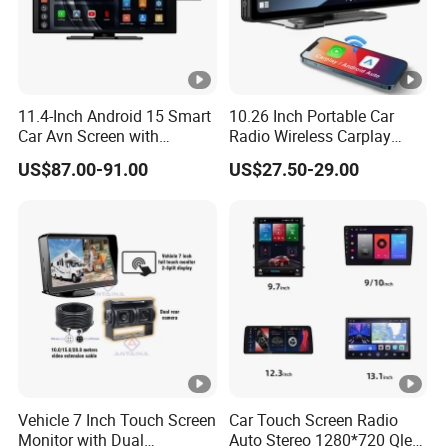
11.4-Inch Android 15 Smart
10.26 Inch Portable Car
Car Avn Screen with
Radio Wireless Carplay
Android Auto & Carplay
Screen Android Auto Touch
US$87.00-91.00
US$27.50-29.00
Screen Reverse Camera
GPS Navigation
Vehicle 7 Inch Touch Screen
Car Touch Screen Radio
Monitor with Dual
Auto Stereo 1280*720 Qled