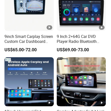
9inch Smart Carplay Screen
9 Inch 2+64G Car DVD
Custom Car Dashboard
Player Radio Bluetooth
Frame for Auto Radio
Stereo Screen Car Stereo
US$65.00-72.00
US$69.00-73.00
Installation