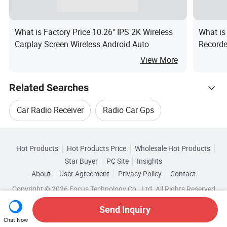
What is Factory Price 10.26" IPS 2K Wireless
What is
Carplay Screen Wireless Android Auto
Recorde
Auto Mu
View More
Related Searches
Car Radio Receiver
Radio Car Gps
Hot Trending Products
Android Car Gps
Car Navigation Radio
Hot Products
Hot Products Price
Wholesale Hot Products
Senchi Electronic
Wholesale Car Radio Receiver
Star Buyer
PC Site
Insights
Car Radio Gps Navigation
GPS Car Radio Player
About
User Agreement
Privacy Policy
Contact
Related Categories
Wholesale Car Stereo
Wholesale Car Navigation
Copyright © 2026 Focus Technology Co., Ltd. All Rights Reserved
Browse by Categories
Top 10 Car
Car Trends
Send Inquiry
Wholesale Gps Car Video
By After-sales Service
By Warranty
Chat Now