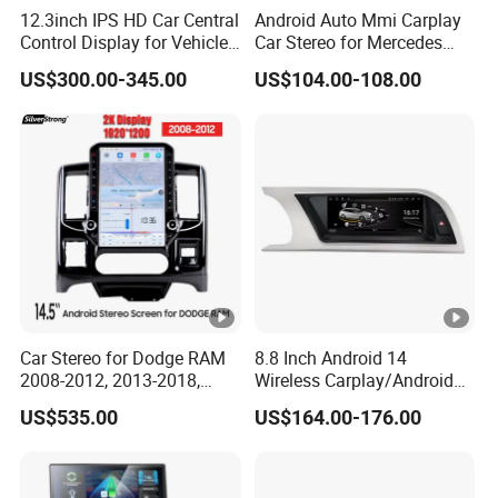
12.3inch IPS HD Car Central
Android Auto Mmi Carplay
Control Display for Vehicle
Car Stereo for Mercedes
Interior Mercedes W246
Ntg5.0 Upgrade
US$300.00-345.00
US$104.00-108.00
Android Music Video Radio
GPS
Car Stereo for Dodge RAM
8.8 Inch Android 14
2008-2012, 2013-2018,
Wireless Carplay/Android
2019-2024
Auto Digital Car Radio
US$535.00
US$164.00-176.00
Player for Audi A4 B8 S4 A5
S5 Factory