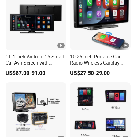
11.4-Inch Android 15 Smart
10.26 Inch Portable Car
Car Avn Screen with
Radio Wireless Carplay
Android Auto & Carplay
Screen Android Auto Touch
US$87.00-91.00
US$27.50-29.00
Screen Reverse Camera
GPS Navigation