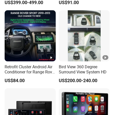
US$399.00-499.00
US$91.00
Pilot Panel for Porsche
Camera SL32s
Cayenne 2018-2023
Retrofit Cluster Android Air
Bird View 360 Degree
Conditioner for Range Rover
Surround View System HD
Sport L320 Discovery4
US$84.00
US$200.00-240.00
2010-2013