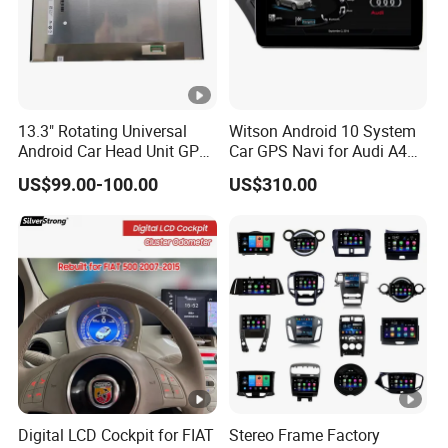
13.3" Rotating Universal
Witson Android 10 System
Android Car Head Unit GPS
Car GPS Navi for Audi A4
Navigation Radio Player
A5 2008-2016 4G+64G
US$99.00-100.00
US$310.00
Factory Wholesale for
RAM WiFi Google Bt Video
Automotive
Stereo Carplay Touch
Screen
Digital LCD Cockpit for FIAT
Stereo Frame Factory