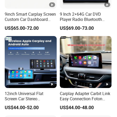
9inch Smart Carplay Screen
9 Inch 2+64G Car DVD
Custom Car Dashboard
Player Radio Bluetooth
Frame for Auto Radio
Stereo Screen Car Stereo
US$65.00-72.00
US$69.00-73.00
Installation
12inch Universal Flat
Carplay Adapter Carbit Link
Screen Car Stereo
Easy Connection Foton
Multimedia Player Portable
Tunland G7
US$44.00-52.00
US$44.00-48.00
Car Smart Screen Wireless
Carplay Android Auto Touch