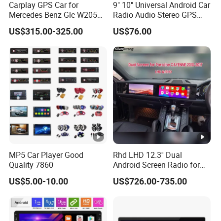
Carplay GPS Car for
9" 10" Universal Android Car
A:1. Wir halten gute Qualität und konkurrenz fähigen Preis,
Mercedes Benz Glc W205
Radio Audio Stereo GPS
C260 C300 C63 V260 V
Navi Player A100 with
um sicher zustellen, dass unsere Kunden profitieren;
US$315.00-325.00
US$76.00
Class
Carplay Auto A100
2. Wir respektieren jeden Kunden als unseren Freund und
wir machen aufrichtig Geschäfte und schließen Freunde
mit ihnen, egal woher sie kommen.
Q8:. Was ist die Garantie?
A: Wir sind dafür ver antwort lich, eine neue Einheit zu
ersetzen oder sie innerhalb von zwei Jahren zu reparieren,
wenn es irgendwelche Fehler der Einheiten gibt. Schließen
Sie menschlichen Schaden aus, während dessen, wenn
MP5 Car Player Good
Rhd LHD 12.3'' Dual
die Probleme vom Kunden behoben werden können, dann
Quality 7860
Android Screen Radio for
Porsche Cayenne Macan
stellen wir technischen Service zur Verfügung.
US$5.00-10.00
US$726.00-735.00
Panamera