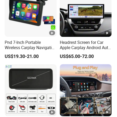
Pnd 7-Inch Portable
Headrest Screen for Car
Wireless Carplay Navigation
Apple Carplay Android Auto
Screen Android Auto Car
Updates Backup Camera
US$19.30-21.00
US$65.00-72.00
MP5 Player GPS Navigator
Mirror
Genre Navigation & GPS