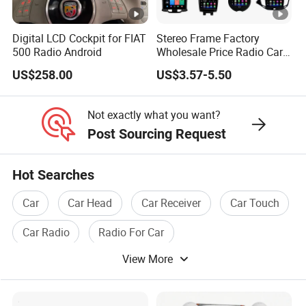
Digital LCD Cockpit for FIAT
Stereo Frame Factory
500 Radio Android
Wholesale Price Radio Car
Android Frame Touch
US$258.00
US$3.57-5.50
Screen Android Panel Car
DVD
Not exactly what you want?
Post Sourcing Request
Hot Searches
Car
Car Head
Car Receiver
Car Touch
Car Radio
Radio For Car
View More