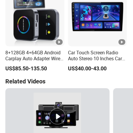
8+128GB 4+64GB Android
Car Touch Screen Radio
Carplay Auto Adapter Wired
Auto Stereo 10 Inches Car
to Wireless Smart Car Ai
Radio for Android & Apple
US$85.50-135.50
US$40.00-43.00
Box
Car DVD Player
Related Videos