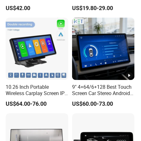
Ahd1080p Camera
8 Core Car Radio Android
US$42.00
US$19.80-29.00
Universal Car DVD Player
10.26 Inch Portable
9" 4+64/6+128 Best Touch
Wireless Carplay Screen IPS
Screen Car Stereo Android
Android Auto Multimedia
Auto Bt WiFi Radio
US$64.00-76.00
US$60.00-73.00
Player