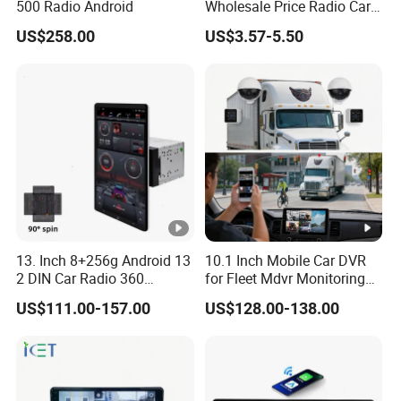
500 Radio Android
Wholesale Price Radio Car
Android Frame Touch
US$258.00
US$3.57-5.50
Screen Android Panel Car
DVD
13. Inch 8+256g Android 13
10.1 Inch Mobile Car DVR
2 DIN Car Radio 360
for Fleet Mdvr Monitoring
Degrees Android Player
Solutions
US$111.00-157.00
US$128.00-138.00
Carplay DSP 2K Car
Android Screen