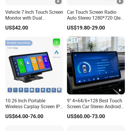
Vehicle 7 Inch Touch Screen
Car Touch Screen Radio
Monitor with Dual
Auto Stereo 1280*720 Qled
Ahd1080p Camera
8 Core Car Radio Android
US$42.00
US$19.80-29.00
Universal Car DVD Player
10.26 Inch Portable
9" 4+64/6+128 Best Touch
Wireless Carplay Screen IPS
Screen Car Stereo Android
Android Auto Multimedia
Auto Bt WiFi Radio
US$64.00-76.00
US$60.00-73.00
Player