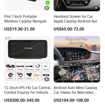
Pnd 7-Inch Portable
Headrest Screen for Car
Wireless Carplay Navigation
Apple Carplay Android Auto
Screen Android Auto Car
Updates Backup Camera
US$19.30-21.00
US$65.00-72.00
MP5 Player GPS Navigator
Mirror
Genre Navigation & GPS
12.3inch IPS HD Car Central
Android Auto Mmi Carplay
Control Display for Vehicle
Car Stereo for Mercedes
Interior Mercedes W246
Ntg5.0 Upgrade
US$300.00-345.00
US$104.00-108.00
Android Music Video Radio