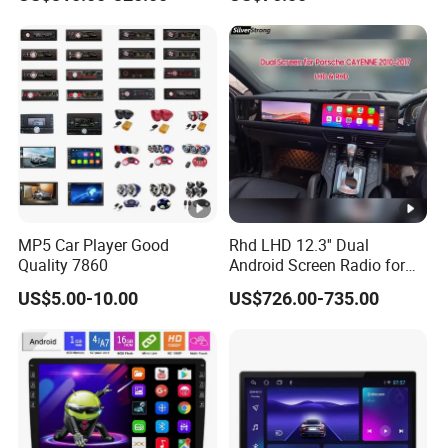
Class
Carplay Auto A100
MP5 Car Player Good
Rhd LHD 12.3'' Dual
Quality 7860
Android Screen Radio for
Porsche Cayenne Macan
US$5.00-10.00
US$726.00-735.00
Panamera