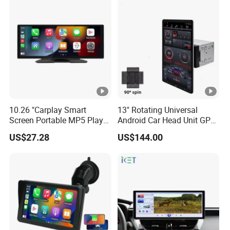
Screen
10.26 "Carplay Smart
13" Rotating Universal
Screen Portable MP5 Player
Android Car Head Unit GPS
Android Auto Wireless
Navigation Radio Player
US$27.28
US$144.00
Carplay Portable Screen