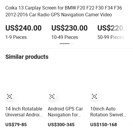
Coika 13 Carplay Screen for BMW F20 F22 F30 F34 F36
2012-2016 Car Radio GPS Navigation Camer Video
US$240.00
US$230.00
US$220.0
1-9
Pieces
10-49
Pieces
50-99
Pieces
Similar products
14 Inch Rotatable
Android GPS Car
10inch Auto
Universal Android
Navigation for
Rotation Swivel
Car Head Unit
BMW 3/4 Series
Android 14 Car
US$79-85
US$300-345
US$150-168
with GPS
F30/F32 2013-
Radio GPS
Navigation & Car
2016
Navigation