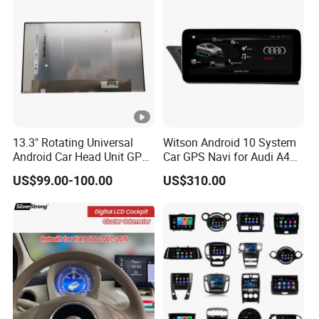
13.3" Rotating Universal
Witson Android 10 System
Android Car Head Unit GPS
Car GPS Navi for Audi A4
Navigation Radio Player
A5 2008-2016 4G+64G
US$99.00-100.00
US$310.00
Factory Wholesale for
RAM WiFi Google Bt Video
Automotive
Stereo Carplay Touch
Screen