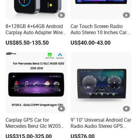
8+128GB 4+64GB Android
Car Touch Screen Radio
Carplay Auto Adapter Wired
Auto Stereo 10 Inches Car
to Wireless Smart Car Ai
Radio for Android & Apple
US$85.50-135.50
US$40.00-43.00
Box
Car DVD Player
Carplay GPS Car for
9" 10" Universal Android Car
Mercedes Benz Glc W205
Radio Audio Stereo GPS
C260 C300 C63 V260 V
Navi Player A100 with
US$315.00-325.00
US$76.00