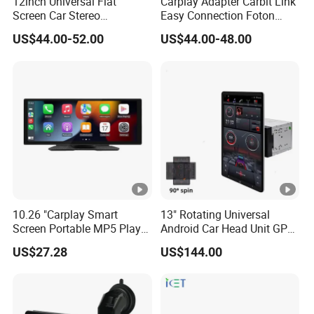
12inch Universal Flat
Carplay Adapter Carbit Link
Screen Car Stereo
Easy Connection Foton
Multimedia Player Portable
Tunland G7
US$44.00-52.00
US$44.00-48.00
Car Smart Screen Wireless
Carplay Android Auto Touch
Screen
10.26 "Carplay Smart
13" Rotating Universal
Screen Portable MP5 Player
Android Car Head Unit GPS
Android Auto Wireless
Navigation Radio Player
US$27.28
US$144.00
Carplay Portable Screen