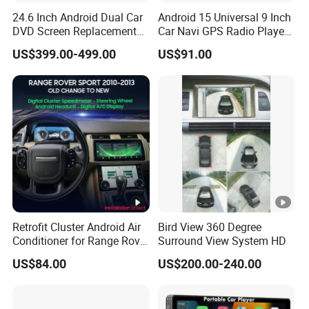
24.6 Inch Android Dual Car
Android 15 Universal 9 Inch
DVD Screen Replacement
Car Navi GPS Radio Player
Upgrade Retrofit Include Co-
Touch Screen WiFi 360
US$399.00-499.00
US$91.00
Pilot Panel for Porsche
Camera SL32s
Cayenne 2018-2023
Retrofit Cluster Android Air
Bird View 360 Degree
Conditioner for Range Rover
Surround View System HD
Sport L320 Discovery4
US$84.00
US$200.00-240.00
2010-2013